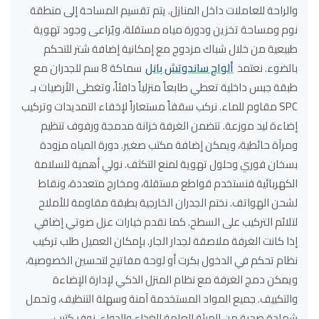
والراحة للعاملات داخل المنازل. يتم تقسيم المساحة إلى منطقة
نوم ومساحة تخزين ودورة مياه مستقلة، ويُراعى وجود تهوية
طبيعية من خلال شباك مزدوج مع إمكانية إضافة شتر للتحكم
بالضوء. نعتمد
ألواح ساندوتش بانل
سماكة 8 سم للجدران مع
طبقة جبس داخلية تعطي طابعاً منزلياً دافئاً، وتغطى الأرضيات بـ
SPC مقاوم للماء. نركب سقفاً مستعاراً لإخفاء التمديدات وتركيب
إضاءة ليد موزعة. تتضمن الغرفة خزانة مدمجة ورفوف تنظيم
ومرآة حائطية، ويمكن إضافة مكتب صغير. دورة المياه مزودة
بسخان فوري وحلول تهوية لمنع التكثف. نولي أهمية للسلامة
الكهربائية فنستخدم قواطع مستقلة، ومخارج متعددة، ونقاط
لشحن الهواتف. نختم الجدران الخارجية بطبقة مقاومة للأملاح
لتلائم التركيب على السطح. كما نقدم خيارات عزل صوتي إضافي
إذا كانت الغرفة ملاصقة لجدار الجار. بإمكان العميل طلب تركيب
نظام تحكم في الدخول بكرت أو لوحة مفاتيح لتحسين الخصوصية،
ويمكن دمج الغرفة مع نظام المنزل الذكي لإدارة الإضاءة
والتكييف. جميع المواد المستخدمة آمنة وسهلة التنظيف، وتحمل
شهادة صحية من الهيئة العامة للغذاء والدواء. نوفر كتيب