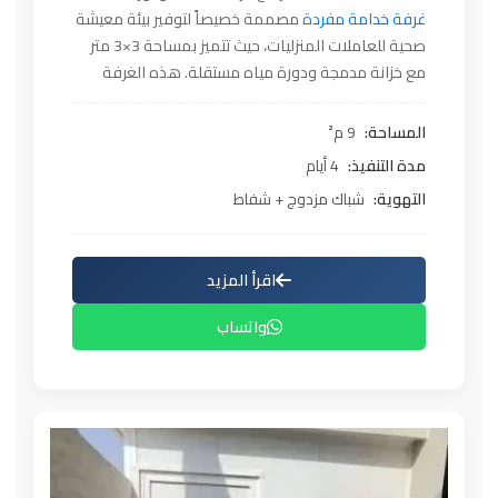
غرفة خدامة مفردة
مصممة خصيصاً لتوفير بيئة معيشة
صحية للعاملات المنزليات، حيث تتميز بمساحة 3×3 متر
مع خزانة مدمجة ودورة مياه مستقلة. هذه الغرفة
مصنوعة من ألواح
ساندويتش بانل
بسماكة 8 سم
للجدران مع طبقة جبس داخلية وأرضيات SPC مقاومة
المساحة:
9 م²
للماء، مع أنظمة تهوية طبيعية من خلال شباك مزدوج
مدة التنفيذ:
4 أيام
وإضاءة LED موزعة، مما يجعلها الحل الأمثل للعاملات
التهوية:
شباك مزدوج + شفاط
المنزليات.
اقرأ المزيد
واتساب