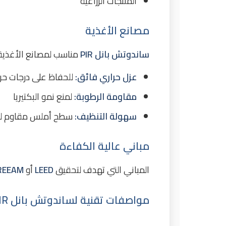
المنتجات الزراعية
مصانع الأغذية
ساندوتش بانل PIR
مناسب لمصانع الأغذية ا
عزل حراري فائق:
للحفاظ على درجات حرار
مقاومة الرطوبة:
لمنع نمو البكتيريا
سهولة التنظيف:
سطح أملس مقاوم لل
مباني عالية الكفاءة
المباني التي تهدف لتحقيق
LEED
أو
REEAM
مواصفات تقنية لساندوتش بانل PIR