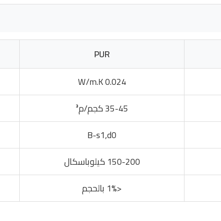
PUR
0.024 W/m.K
35-45 كجم/م³
B-s1,d0
150-200 كيلوباسكال
<1% بالحجم