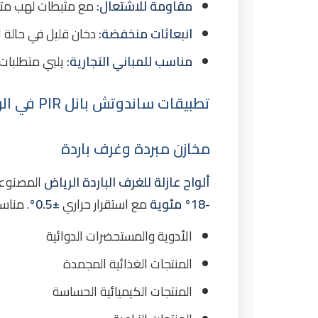
مقاومة للاشتعال:
مع مثبطات لهب مت
انبعاثات منخفضة:
دخان قليل في حالة ا
مناسب للمباني التجارية:
يلبي متطلبات
تطبيقات ساندوتش بانل PIR في الرياض
مخازن مبردة وغرف باردة
ألواح عازلة للغرف الباردة الرياض
المصنوع
-18° مئوية
مع استقرار حراري
±0.5°
. مناسب
الأدوية والمستحضرات الدوائية
المنتجات الغذائية المجمدة
المنتجات الكيميائية الحساسة