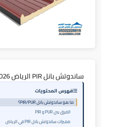
ساندوتش بانل PIR الرياض 2026 | أفضل عزل حراري للمخازن المبردة
فهرس المحتويات
ما هو ساندوتش بانل PIR/PUR؟
الفرق بين PUR و PIR
مميزات ساندوتش بانل PIR في الرياض