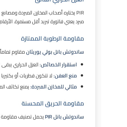
كم سعر تركيب ساندوتش بانل PIR في الرياض 2026؟
هل ساندوتش بانل PIR مناسب للمباني السكنية؟
PIR يختاره أصحاب المخازن المبردة ومصان
ما هي مدة ضمان ساندوتش بانل PIR؟
مبرد يعني فاتورة تبريد أقل مستمرة. الأرق
خاتمة: خبراء ساندوتش بانل PIR
مقاومة الرطوبة الممتازة
ساندوتش بانل بولي يوريثان
مقاوم تماماً 
استقرار الخصائص:
العزل الحراري يبقى ثا
منع العفن:
لا تتكون فطريات أو بكتيريا
مثالي للمخازن المبردة:
يمنع تكاثف الما
مقاومة الحريق المحسنة
ساندوتش بانل PIR
يحمل تصنيف مقاومة 