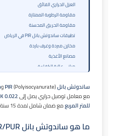
العزل الحراري الفائق
مقاومة الرطوبة الممتازة
مقاومة الحريق المحسنة
تطبيقات ساندوتش بانل PIR في الرياض
مخازن مبردة وغرف باردة
مصانع الأغذية
مباني عالية الكفاءة
مواصفات تقنية لساندوتش بانل PIR
ساندوتش بانل PIR
(Polyisocyanurate) و
س
أسعار ساندوتش بانل PIR في الرياض 2026
مع معامل توصيل حراري يصل إلى
0.022 W/m.K
دراسات حالة: مشاريع ساندوتش بانل PIR منفذة
للمتر المربع
مع ضمان شامل لمدة 15 سنة.
مشروع مخزن مبرد للأدوية - المنطقة الصن
مشروع مصنع أغذية - جنوب الرياض
ما هو ساندوتش بانل PIR/PUR؟
مقارنة PIR مع EPS