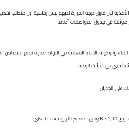
ع الأغذية لأن فارق درجة الحرارة لديهم ليس رفاهية، بل متطلب تشغي
ام موثقة في جدول المواصفات أدناه.
للماء والرطوبة. الخلايا المغلقة في النواة العازلة تمنع امتصاص ا
بتاً حتى في البيئات الرطبة
ء على الجدران
حريق
B-s1,d0
وفق المعايير الأوروبية، مما يعني: