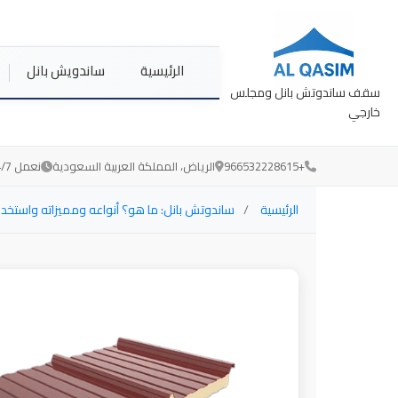
الرئيسية
ساندويش بانل
سقف ساندوتش بانل ومجلس
خارجي
+966532228615
الرياض، المملكة العربية السعودية
نعمل 24/7 لخدمتكم
الرئيسية
ساندوتش بانل: ما هو؟ أنواعه ومميزاته واستخدا