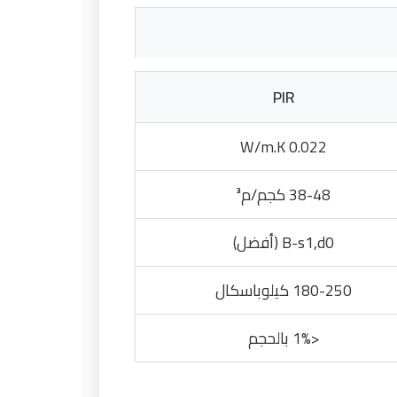
PIR
0.022 W/m.K
38-48 كجم/م³
B-s1,d0 (أفضل)
180-250 كيلوباسكال
<1% بالحجم