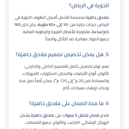
الجوية في الرياض؟
ملاحق جاهزة
مصممة لتتحمل أقسى الظروف الجوية في
الرياض: درجات حرارة من
-10 إلى +60 مئوية
، رياح حتى
160
كم/ساعة
، مقاومة للأمطار الغزيرة والرطوبة العالية.
جميع المواد معالجة ضد التآكل والصدأ.
5. هل يمكن تخصيص تصميم ملاحق جاهزة؟
نعم، نوفر تخصيص كامل للتصميم الداخلي والخارجي:
الألوان، أنواع الأرضيات والجدران، الديكورات، التجهيزات،
والمساحة (من 20 م² إلى 120 م²). يمكن أيضاً دمج عدة
وحدات لإنشاء مساحات أكبر.
6. ما مدة الضمان على ملاحق جاهزة؟
نقدم
ضمان شامل 5 سنوات
على
ملاحق جاهزة
يشمل
الهيكل الإنشائي، التركيب، والألواح. جميع الضمانات