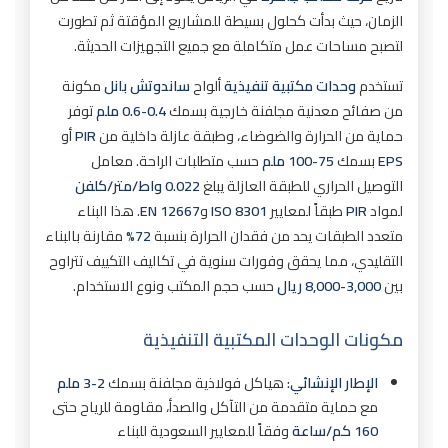
4. ما مدى مقاومة ملاحق جاهزة للعوامل الجوية
الزمان، حيث بدأت كحلول بسيطة للمشاريع المؤقتة ثم تطورت
في الرياض؟
لتصبح مساحات عمل متكاملة مع جميع التجهيزات الحديثة.
5. هل يمكن تخصيص تصميم ملاحق جاهزة؟
تستخدم
وحدات مكتبية تنفيذية
ألواح
ساندوتش بانل
مكونة
6. ما مدة الضمان على ملاحق جاهزة؟
من صفائح معدنية مجلفنة خارجية بسمك
0.4-0.6 ملم
توفر
7. هل يمكن نقل ملاحق جاهزة وإعادة تركيبها؟
حماية من الحرارة والضوضاء، وطبقة عازلة داخلية من
PIR
أو
EPS
بسمك
75-100 ملم
حسب متطلبات الراحة. معامل
8. ما هي أفضل سماكة عزل لملاحق جاهزة في
التوصيل الحراري للطبقة العازلة يبلغ
0.022 واط/متر/كلفن
الرياض؟
لمواد
PIR
طبقاً لمعايير
ISO 8301
و
EN 12667
. هذا البناء
9. هل تحتاج ملاحق جاهزة لموافقات من البلدية؟
متعدد الطبقات يحد من فقدان الحرارة بنسبة
72%
مقارنة بالبناء
10. ما الفرق بين ملاحق جاهزة أساسية وفاخرة؟
التقليدي، مما يحقق وفورات سنوية في تكاليف التكييف تتراوح
بين
3,000-8,000 ريال
حسب حجم المكتب ونوع الاستخدام.
11. هل يمكن إضافة مطبخ صغير في ملاحق
جاهزة؟
مكونات الوحدات المكتبية التنفيذية
12. ما هي أفضل المواد المستخدمة في ملاحق
جاهزة؟
الإطار الإنشائي:
هياكل فولاذية مجلفنة بسمك
2-3 ملم
13. كم تستغرق عملية تصنيع ملاحق جاهزة؟
مع حماية متقدمة من التآكل والصدأ، مقاومة للرياح حتى
14. هل يمكن استخدام ملاحق جاهزة على السطح؟
160 كم/ساعة
وفقاً للمعايير السعودية للبناء