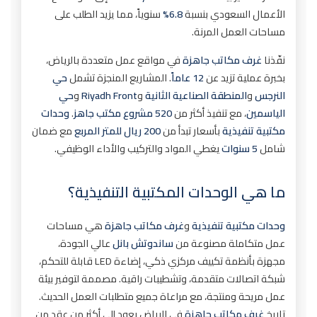
الأخطاء الشائعة وحلولها
الأعمال السعودي بنسبة
6.8%
سنوياً، مما يزيد الطلب على
مساحات العمل المرنة.
أمثلة مشاريع ملاحق جاهزة في الرياض
الأخطاء الشائعة وحلولها
نفّذنا
غرف مكاتب جاهزة
في مواقع عمل متعددة بالرياض،
بخبرة عملية تزيد عن
12 عاماً
. المشاريع المنجزة تشمل
حي
مشروع ملحق في حي النرجس
النرجس
و
المنطقة الصناعية الثانية
و
Riyadh Front
و
حي
مشروع ملحق في حي الملقا
الياسمين
، مع تنفيذ أكثر من
520 مشروع مكتب جاهز
.
وحدات
مشروع ملحق متعدد الأقسام في المنطقة
مكتبية تنفيذية
بأسعار تبدأ من
200 ريال للمتر المربع
مع ضمان
الصناعية الثانية
شامل
5 سنوات
يغطي المواد والتركيب والأداء الوظيفي.
عيوب ملاحق جاهزة وحلولها
التكلفة الأولية
ما هي الوحدات المكتبية التنفيذية؟
الحاجة للصيانة الدورية
وحدات مكتبية تنفيذية
و
غرف مكاتب جاهزة
هي مساحات
الأسئلة الشائعة حول ملاحق جاهزة
عمل متكاملة مصنوعة من
ساندوتش بانل
عالي الجودة،
1. ما الفرق بين ملاحق جاهزة والبناء التقليدي؟
مجهزة بأنظمة تكييف مركزي ذكي، إضاءة LED قابلة للتحكم،
شبكة اتصالات متقدمة، وتشطيبات راقية. مصممة لتوفير بيئة
2. كم سعر تركيب ملحق جاهز في الرياض 2026؟
عمل مريحة ومنتجة، مع مراعاة جميع متطلبات العمل الحديث.
3. هل تحتاج ملاحق جاهزة لأساسات خاصة؟
تاريخ
غرف مكاتب جاهزة
في الرياض يعود إلى أكثر من عقد من