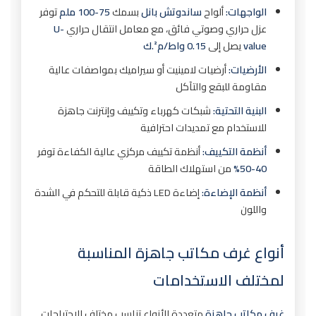
15. ما هي تكلفة الصيانة الدورية لملاحق جاهزة؟
الواجهات:
ألواح
ساندوتش بانل
بسمك
75-100 ملم
توفر
عزل حراري وصوتي فائق، مع معامل انتقال حراري
U-
خلاصة: ملاحق جاهزة في الرياض
value
يصل إلى
0.15 واط/م².ك
الأرضيات:
أرضيات لامينيت أو سيراميك بمواصفات عالية
مقاومة للبقع والتآكل
البنية التحتية:
شبكات كهرباء وتكييف وإنترنت جاهزة
للاستخدام مع تمديدات احترافية
أنظمة التكييف:
أنظمة تكييف مركزي عالية الكفاءة توفر
40-50%
من استهلاك الطاقة
أنظمة الإضاءة:
إضاءة LED ذكية قابلة للتحكم في الشدة
واللون
أنواع غرف مكاتب جاهزة المناسبة
لمختلف الاستخدامات
غرف مكاتب جاهزة
متعددة الأنواع تناسب مختلف الاحتياجات