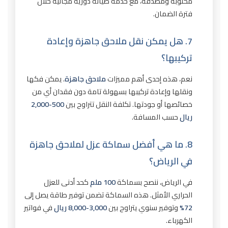
مكتوبة ومصدقة، مع خدمة صيانة دورية مجانية خلال
فترة الضمان.
7. هل يمكن نقل ملاحق جاهزة وإعادة
تركيبها؟
نعم، هذه إحدى أهم مميزات
ملاحق جاهزة
. يمكن فكها
ونقلها وإعادة تركيبها بسهولة تامة دون فقدان أي من
خصائصها أو جودتها. تكلفة النقل تتراوح بين
500-2,000
ريال
حسب المسافة.
8. ما هي أفضل سماكة عزل لملاحق جاهزة
في الرياض؟
في الرياض، ننصح بسماكة
100 ملم
كحد أدنى للعزل
الحراري الأمثل. هذه السماكة تضمن توفير طاقة يصل إلى
72%
وتوفير سنوي يتراوح بين
3,000-8,000 ريال
في فواتير
الكهرباء.