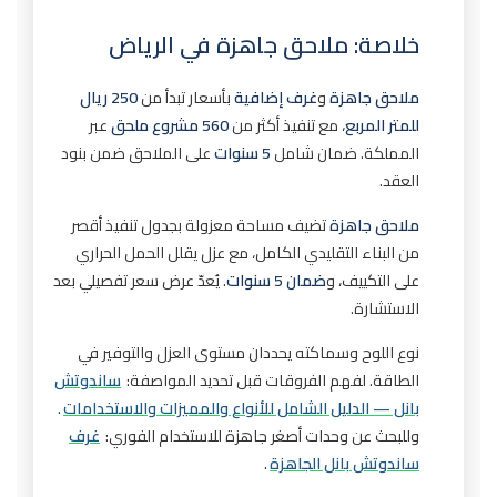
خلاصة: ملاحق جاهزة في الرياض
ملاحق جاهزة
و
غرف إضافية
بأسعار تبدأ من
250 ريال
للمتر المربع
، مع تنفيذ أكثر من
560 مشروع ملحق
عبر
المملكة. ضمان شامل
5 سنوات
على الملاحق ضمن بنود
العقد.
ملاحق جاهزة
تضيف مساحة معزولة بجدول تنفيذ أقصر
من البناء التقليدي الكامل، مع عزل يقلل الحمل الحراري
على التكييف، و
ضمان 5 سنوات
. يُعدّ عرض سعر تفصيلي بعد
الاستشارة.
نوع اللوح وسماكته يحددان مستوى العزل والتوفير في
الطاقة. لفهم الفروقات قبل تحديد المواصفة:
ساندوتش
بانل — الدليل الشامل للأنواع والمميزات والاستخدامات
.
وللبحث عن وحدات أصغر جاهزة للاستخدام الفوري:
غرف
ساندوتش بانل الجاهزة
.