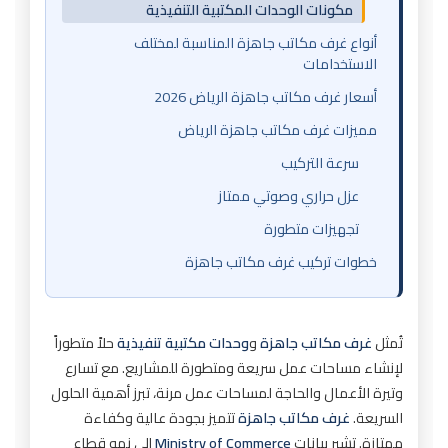
مكونات الوحدات المكتبية التنفيذية
أنواع غرف مكاتب جاهزة المناسبة لمختلف
الاستخدامات
أسعار غرف مكاتب جاهزة الرياض 2026
مميزات غرف مكاتب جاهزة الرياض
سرعة التركيب
عزل حراري وصوتي ممتاز
تجهيزات متطورة
خطوات تركيب غرف مكاتب جاهزة
مرحلة التخطيط والتصميم (يوم إلى يومين)
مرحلة الأعمال التحضيرية (يوم)
تُمثل
غرف مكاتب جاهزة
و
وحدات مكتبية تنفيذية
حلاً متطوراً
المرحلة الثالثة: التركيب والتشطيبات (1-2 يوم)
لإنشاء مساحات عمل سريعة ومتطورة للمشاريع. مع تسارع
وتيرة الأعمال والحاجة لمساحات عمل مرنة، تبرز أهمية الحلول
الأخطاء الشائعة وحلولها
السريعة.
غرف مكاتب جاهزة
تتميز بجودة عالية وكفاءة
أمثلة مشاريع غرف مكاتب جاهزة في الرياض
ممتازة. تشير بيانات
Ministry of Commerce
إلى نمو قطاع