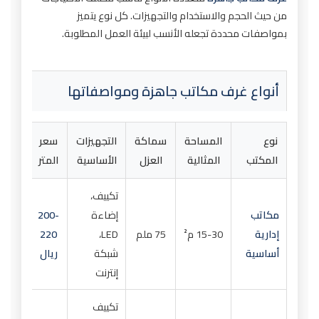
من حيث الحجم والاستخدام والتجهيزات. كل نوع يتميز
بمواصفات محددة تجعله الأنسب لبيئة العمل المطلوبة.
أنواع غرف مكاتب جاهزة ومواصفاتها
نوع
المساحة
سماكة
التجهيزات
سعر
المكتب
المثالية
العزل
الأساسية
المتر
تكييف،
مكاتب
إضاءة
200-
إدارية
15-30 م²
75 ملم
LED،
220
أساسية
شبكة
ريال
إنترنت
تكييف