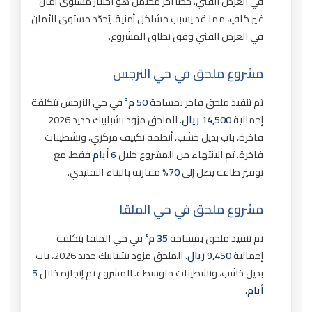
في العرض الفني. خطأ آخر محتمل هو اختيار مستوى أمان
غير كافٍ، مما قد يسبب مشاكل أمنية. يُحدَّد مستوى الأمان
في العرض الفني وفق نطاق المشروع.
مشروع ملحق في حي النرجس
تم تنفيذ ملحق فاخر بمساحة
50 م²
في حي النرجس بتكلفة
إجمالية
14,500 ريال
. الملحق مزود بشبابيك حديد 2026
فاخرة، باب بديل خشب، أنظمة تكييف مركزي، وتشطيبات
فاخرة. تم الانتهاء من المشروع خلال
6 أيام
فقط، مع
توفير طاقة يصل إلى
70%
مقارنة بالبناء التقليدي.
مشروع ملحق في حي الملقا
تم تنفيذ ملحق بمساحة
35 م²
في حي الملقا بتكلفة
إجمالية
9,450 ريال
. الملحق مزود بشبابيك حديد 2026، باب
بديل خشب، وتشطيبات متوسطة. المشروع تم إنجازه خلال
5
أيام
.