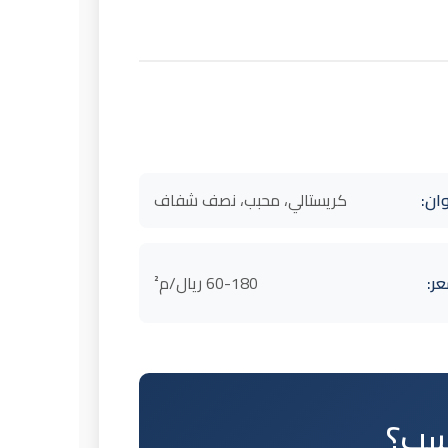
وان:
كريستالي، محبب، نصف شفاف
ر:
60-180 ريال/م²
اسب؟