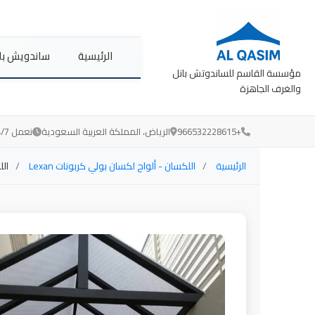
الرئيسية
ساندويش با
مؤسسة القاسم للساندوتش بانل
والغرف الجاهزة
+966532228615
الرياض، المملكة العربية السعودية
نعمل 24/7 لخدمتكم
الرئيسية
اللكسان - ألواح لكسان بولي كربونات Lexan
ال