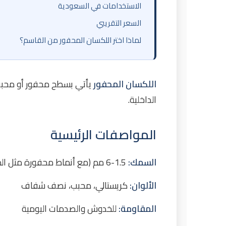
الاستخدامات في السعودية
السعر التقريبي
لماذا اختر اللكسان المحفور من القاسم؟
اللكسان المحفور
يأتي بسطح محفور أو محبب ل
الداخلية.
المواصفات الرئيسية
السمك:
1.5-6 مم (مع أنماط محفورة مثل الماس أو الثلجي)
الألوان:
كريستالي، محبب، نصف شفاف
المقاومة:
للخدوش والصدمات اليومية