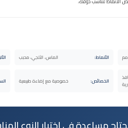
ص الأنماط لتناسب ذوقك.
الأنماط:
الماس، الثلجي، محبب
الأل
افذ
الخصائص:
خصوصية مع إضاءة طبيعية
السع
ية
تاج مساعدة في اختيار النوع المن