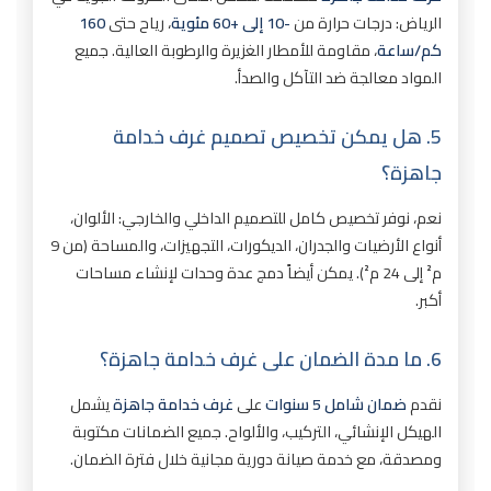
الرياض: درجات حرارة من
-10 إلى +60 مئوية
، رياح حتى
160
كم/ساعة
، مقاومة للأمطار الغزيرة والرطوبة العالية. جميع
المواد معالجة ضد التآكل والصدأ.
5. هل يمكن تخصيص تصميم غرف خدامة
جاهزة؟
نعم، نوفر تخصيص كامل للتصميم الداخلي والخارجي: الألوان،
أنواع الأرضيات والجدران، الديكورات، التجهيزات، والمساحة (من 9
م² إلى 24 م²). يمكن أيضاً دمج عدة وحدات لإنشاء مساحات
أكبر.
6. ما مدة الضمان على غرف خدامة جاهزة؟
نقدم
ضمان شامل 5 سنوات
على
غرف خدامة جاهزة
يشمل
الهيكل الإنشائي، التركيب، والألواح. جميع الضمانات مكتوبة
ومصدقة، مع خدمة صيانة دورية مجانية خلال فترة الضمان.