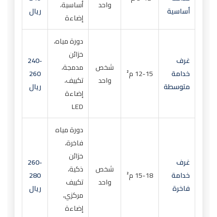
واحد
أساسية،
أساسية
ريال
إضاءة
دورة مياه،
خزائن
غرف
240-
شخص
مدمجة،
خدامة
12-15 م²
260
واحد
تكييف،
متوسطة
ريال
إضاءة
LED
دورة مياه
فاخرة،
خزائن
غرف
260-
شخص
ذكية،
خدامة
15-18 م²
280
واحد
تكييف
فاخرة
ريال
مركزي،
إضاءة