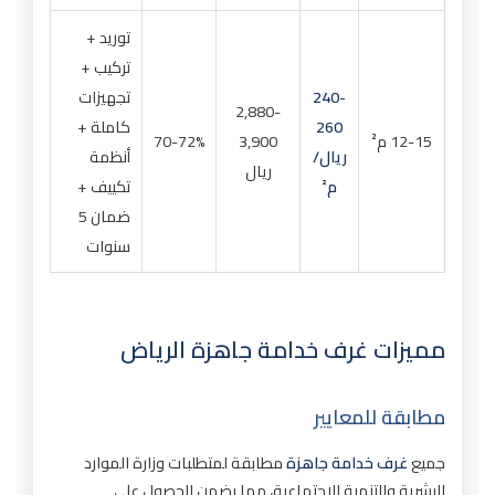
توريد +
تركيب +
240-
تجهيزات
2,880-
260
كاملة +
12-15 م²
3,900
70-72%
ريال/
أنظمة
ريال
م²
تكييف +
ضمان 5
سنوات
مميزات غرف خدامة جاهزة الرياض
مطابقة للمعايير
جميع
غرف خدامة جاهزة
مطابقة لمتطلبات وزارة الموارد
البشرية والتنمية الاجتماعية، مما يضمن الحصول على