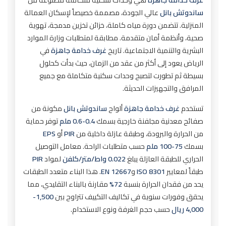
4. ما مدى مقاومة غرف خدامة جاهزة للعوامل
ساندوتش بانل
عالي الجودة، مصممة خصيصاً لإسكان العمالة
الجوية في الرياض؟
المنزلية. تتضمن دورة مياه كاملة، خزائن تخزين مدمجة، تهوية
5. هل يمكن تخصيص تصميم غرف خدامة جاهزة؟
صحية، وأنظمة أمان متقدمة. مطابقة لمتطلبات وزارة الموارد
البشرية والتنمية الاجتماعية. تاريخ
غرف خدامة جاهزة
في
6. ما مدة الضمان على غرف خدامة جاهزة؟
الرياض يعود إلى أكثر من عقد من الزمان، حيث بدأت كحلول
7. هل يمكن نقل غرف خدامة جاهزة وإعادة
بسيطة ثم تطورت لتصبح وحدات سكنية متكاملة مع جميع
تركيبها؟
المرافق والتجهيزات الحديثة.
8. ما هي أفضل سماكة عزل لغرف خدامة جاهزة
في الرياض؟
تستخدم
غرف خدامة جاهزة
ألواح
ساندوتش بانل
مكونة من
صفائح معدنية مجلفنة خارجية بسمك
0.4-0.6 ملم
توفر حماية
9. هل تحتاج غرف خدامة جاهزة لموافقات من
البلدية؟
من الحرارة والبرودة، وطبقة عازلة داخلية من
PIR
أو
EPS
بسمك
75-100 ملم
حسب متطلبات الراحة. معامل التوصيل
10. ما الفرق بين غرف خدامة جاهزة أساسية
الحراري للطبقة العازلة يبلغ
0.022 واط/متر/كلفن
لمواد
PIR
وفاخرة؟
طبقاً لمعايير
ISO 8301
و
EN 12667
. هذا البناء متعدد الطبقات
11. هل يمكن إضافة مطبخ صغير في غرف خدامة
يحد من فقدان الحرارة بنسبة
72%
مقارنة بالبناء التقليدي، مما
جاهزة؟
يحقق وفورات سنوية في تكاليف التكييف تتراوح بين
1,500-
12. ما هي أفضل المواد المستخدمة في غرف
4,000 ريال
حسب حجم الغرفة ونوع الاستخدام.
خدامة جاهزة؟