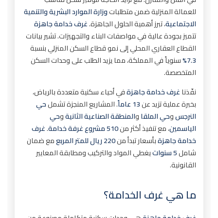
الأخطاء الشائعة وحلولها
للعمالة المنزلية ضمن متطلبات
وزارة الموارد البشرية والتنمية
أمثلة مشاريع غرف خدامة جاهزة في الرياض
الاجتماعية
، تبرز أهمية الحلول الجاهزة.
غرف خدامة جاهزة
مشروع غرفة خدامة في حي النرجس
تتميز بجودة عالية في مواصفات البناء والتجهيزات. تشير بيانات
القطاع العقاري المحلي إلى نمو قطاع السكن المنزلي بنسبة
مشروع غرفة خدامة في حي الملقا
7.3%
سنوياً في المملكة، مما يزيد الطلب على وحدات السكن
مشروع غرف خدامة مزدوجة في المنطقة الصناعية
المتخصصة.
الثانية
نفّذنا
غرف خدامة جاهزة
في أحياء سكنية متعددة بالرياض،
عيوب غرف خدامة جاهزة وحلولها
بخبرة عملية تزيد عن
13 عاماً
. المشاريع المنجزة تشمل
حي
التكلفة الأولية
النرجس
و
حي الملقا
و
المنطقة الصناعية الثانية
و
حي
الحاجة للصيانة الدورية
الياسمين
، مع تنفيذ أكثر من
510 مشروع غرفة خدامة
.
غرف
خدامة جاهزة
بأسعار تبدأ من
220 ريال للمتر المربع
الأسئلة الشائعة حول غرف خدامة جاهزة
مع ضمان
شامل
5 سنوات
يغطي المواد والتركيب ومطابقة المعايير
1. ما الفرق بين غرف خدامة جاهزة والبناء
القانونية.
التقليدي؟
2. كم سعر تركيب غرفة خدامة جاهزة في الرياض
ما هي غرف الخدامة؟
2026؟
3. هل تحتاج غرف خدامة جاهزة لأساسات خاصة؟
غرف خدامة جاهزة
هي وحدات سكنية متكاملة مصنوعة من