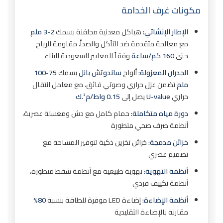
13. كم تستغرق عملية تصنيع غرف خدامة جاهزة؟
مكونات غرف الخدامة
14. هل يمكن استخدام غرف خدامة جاهزة على
الإطار الإنشائي:
هياكل معدنية مجلفنة بسمك
2-3 ملم
السطح؟
مع معالجة متقدمة ضد التآكل والصدأ، مقاومة للرياح
15. ما هي تكلفة الصيانة الدورية لغرف خدامة
حتى
160 كم/ساعة
وفقاً للمعايير السعودية للبناء
جاهزة؟
الجدران المعزولة:
ألواح
ساندوتش بانل
بسمك
75-100
خلاصة: غرف خدامة جاهزة في الرياض
ملم
تضمن عزل حراري وصوتي فائق، مع معامل انتقال
حراري
U-value
يصل إلى
0.15 واط/م².ك
دورة مياه متكاملة:
حمام كامل مع دش ومغسلة عصرية،
أنظمة صرف صحي متطورة
خزائن مدمجة:
خزائن تخزين ذكية لتوفير المساحة مع
تصميم عصري
أنظمة التهوية:
تهوية طبيعية مع أنظمة شفط متطورة،
أنظمة تكييف فردي
أنظمة الإضاءة:
إضاءة LED موفرة للطاقة بنسبة
80%
مقارنة بالإضاءة التقليدية