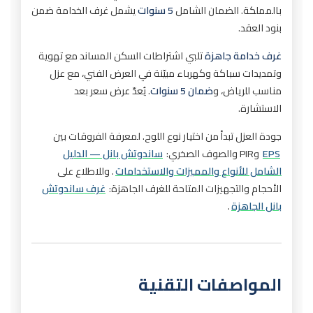
بالمملكة. الضمان الشامل
5 سنوات
يشمل غرف الخدامة ضمن
بنود العقد.
غرف خدامة جاهزة
تلبي اشتراطات السكن المساند مع تهوية
وتمديدات سباكة وكهرباء مبيّنة في العرض الفني، مع عزل
مناسب للرياض، و
ضمان 5 سنوات
. يُعدّ عرض سعر بعد
الاستشارة.
جودة العزل تبدأ من اختيار نوع اللوح. لمعرفة الفروقات بين
EPS
وPIR والصوف الصخري:
ساندوتش بانل — الدليل
الشامل للأنواع والمميزات والاستخدامات
. وللاطلاع على
الأحجام والتجهيزات المتاحة للغرف الجاهزة:
غرف ساندوتش
بانل الجاهزة
.
المواصفات التقنية