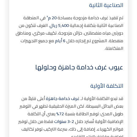
الصناعية الثانية
تم تنفيذ غرف خدامة مزدوجة بمساحة
20 م²
في المنطقة
الصناعية الثانية بتكلفة إجمالية
5,400 ريال
. الغرف تتكون من
دورتين مياه منفصلتين، خزائن مزدوجة، تكييف مركزي، ومناطق
منفصلة. المشروع تم إنجازه خلال
6 أيام
مع جميع التجهيزات
المتكاملة.
عيوب غرف خدامة جاهزة وحلولها
التكلفة الأولية
قد تبدو التكلفة الأولية لـ
غرف خدامة جاهزة
أعلى قليلاً من
بعض البدائل البسيطة. لكن الميزة الحقيقية تظهر في التوفير
طويل المدى: توفير الطاقة بنسبة
72%
يعني أن التكلفة
الإضافية الأولية تُسترد خلال
2-3 سنوات
فقط من خلال توفير
فواتير الكهرباء. إضافة إلى ذلك، سرعة التركيب توفر تكاليف
إضافية مقارنة بالبناء التقليدي.