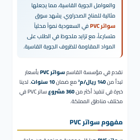
والعوامل الجوية القاسية، مما يجعلها
كم تستغرق عملية التصنيع والتركيب؟
مثالية للمناخ الصحراوي. يشهد سوق
ما هي تكاليف الصيانة السنوية بعد انتهاء
الضمان؟
سواتر PVC
في السعودية نمواً محلياً
الخلاصة
متسارعاً، مع تزايد ملحوظ في الطلب على
المواد المقاومة للظروف الجوية القاسية.
نقدم في مؤسسة القاسم
سواتر PVC
بأسعار
تبدأ من
140 ريال/م²
مع ضمان
10 سنوات
. لدينا
خبرة في تنفيذ أكثر من
360 مشروع
ساتر PVC في
مختلف مناطق المملكة.
مفهوم سواتر PVC