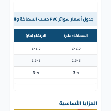
جدول أسعار سواتر PVC حسب السماكة والارتفاع
السماكة (ملم)
الارتفاع (متر)
السع
2-2.5
2-2.5
140-170 
2.5-3
2.5-3
170-200 
3-4
3-4
200-220 
المزايا الأساسية