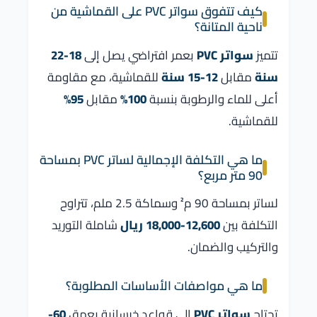
كيف تتفوق سواتر PVC على القماشية من
ناحية المتانة؟
تتميز
سواتر PVC
بعمر افتراضي يصل إلى
18-22
سنة
مقابل
12-15 سنة
للقماشية، مع مقاومة
أعلى للماء والرطوبة بنسبة
100%
مقابل
95%
للقماشية.
ما هي التكلفة الإجمالية لساتر PVC بمساحة
90 متر مربع؟
لساتر بمساحة 90 م² وسماكة 2.5 ملم، تتراوح
التكلفة بين
12,600-18,000 ريال
شاملة التوريد
والتركيب والضمان.
ما هي مواصفات الأساسات المطلوبة؟
تحتاج
سواتر PVC
إلى قواعد خرسانية بعمق
60-