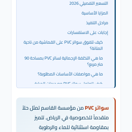
التسعير التفصيلي 2026
المزايا الأساسية
مراحل التنفيذ
إجابات على الاستفسارات
كيف تتفوق سواتر PVC على القماشية من ناحية
المتانة؟
ما هي التكلفة الإجمالية لساتر PVC بمساحة 90
متر مربع؟
ما هي مواصفات الأساسات المطلوبة؟
كيف تتعامل سواتر PVC مع درجات الحرارة
العالية في الرياض؟
هل يمكن طلب ألوان مخصصة لسواتر PVC؟
سواتر PVC
من مؤسسة القاسم تمثل حلاً
ما هي فترة الضمان المقدمة؟
متقدماً للخصوصية في الرياض. تتميز
هل يمكن إضافة طبقة حماية إضافية لاحقاً؟
بمقاومة استثنائية للماء والرطوبة
ما هي أفضل سماكة لسواتر PVC في الرياض؟