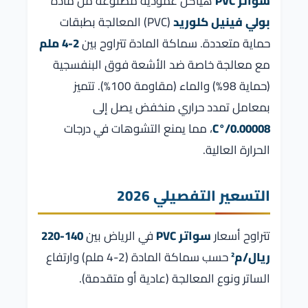
سواتر PVC
هياكل عمودية مصنوعة من مادة
بولي فينيل كلوريد
(PVC) المعالجة بطبقات
حماية متعددة. سماكة المادة تتراوح بين
2-4 ملم
مع معالجة خاصة ضد الأشعة فوق البنفسجية
(حماية 98%) والماء (مقاومة 100%). تتميز
بمعامل تمدد حراري منخفض يصل إلى
0.00008/°C
، مما يمنع التشوهات في درجات
الحرارة العالية.
التسعير التفصيلي 2026
تتراوح أسعار
سواتر PVC
في الرياض بين
140-220
ريال/م²
حسب سماكة المادة (2-4 ملم) وارتفاع
الساتر ونوع المعالجة (عادية أو متقدمة).