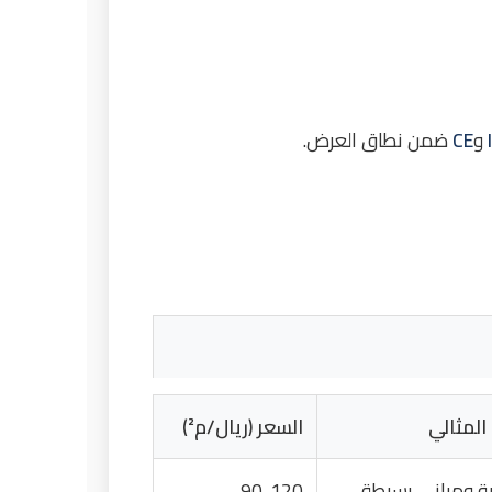
و
CE
ضمن نطاق العرض.
المثالي
السعر (ريال/م²)
ية ومباني بسيطة
90-120