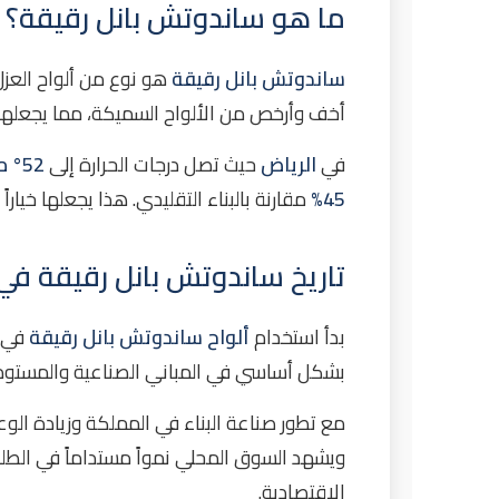
ما هو ساندوتش بانل رقيقة؟
عيوب ساندوتش بانل رقيقة وكيفية تجنبها
العيوب المحتملة
ساندوتش بانل رقيقة
هو نوع من ألواح العز
الحلول العملية
أخف وأرخص من الألواح السميكة، مما يجعلها من
أسئلة شائعة حول ساندوتش بانل رقيقة
في
الرياض
حيث تصل درجات الحرارة إلى
52° مئوية
ما الفرق بين ساندوتش بانل رقيقة والسميك
45%
مقارنة بالبناء التقليدي. هذا يجعلها خيارا
كم سعر تركيب ساندوتش بانل رقيقة في الرياض 6
هل ساندوتش بانل رقيقة مناسب للمخازن ال
تاريخ ساندوتش بانل رقيقة في
ما هي مدة ضمان ساندوتش بانل رقيقة؟
خاتمة: خبراء ساندوتش بانل رقيقة
بدأ استخدام
ألواح ساندوتش بانل رقيقة
في
بشكل أساسي في المباني الصناعية والمستود
مع تطور صناعة البناء في المملكة وزيادة الو
ويشهد السوق المحلي نمواً مستداماً في الط
الاقتصادية.