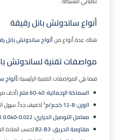
للمباني البسيطة.
أنواع ساندوتش بانل رقيقة
هناك عدة أنواع من
ألواح ساندوتش بانل رق
مواصفات تقنية لساندوتش بان
فيما يلي المواصفات التقنية الرئيسية ل
ألواح س
السماكة الإجمالية:
40-60 ملم
(أخف من 
الوزن:
8-12 كجم/م²
(خفيف جداً، سهل الن
معامل التوصيل الحراري:
0.022-0.040 W/m.K
مقاومة الحريق:
B2-B3
(حسب المادة ال