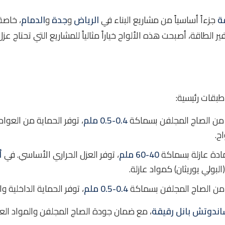
ة
جزءاً أساسياً من مشاريع البناء في
الرياض
و
جدة
و
الدمام
، خاصة
بقات رئيسية:
ن الصاج المجلفن بسماكة
0.4-0.5 ملم
، توفر الحماية من العوا
اح.
دة عازلة بسماكة
40-60 ملم
، توفر العزل الحراري الأساسي. في
أ
البولي يوريثان) كمواد عازلة.
ن الصاج المجلفن بسماكة
0.4-0.5 ملم
، توفر الحماية الداخلية وا
اندوتش بانل رقيقة
، مع ضمان جودة الصاج المجلفن والمواد العازلة