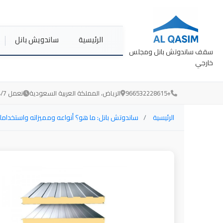
الرئيسية
ساندويش بانل
سقف ساندوتش بانل ومجلس
خارجي
+966532228615
الرياض، المملكة العربية السعودية
نعمل 24/7 لخدمتكم
الرئيسية
ساندوتش بانل: ما هو؟ أنواعه ومميزاته واستخداما