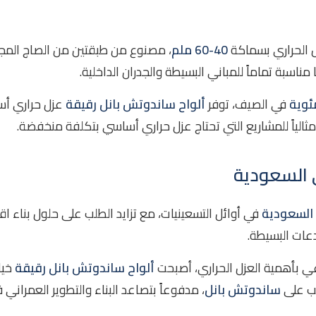
ل الحراري بسماكة
40-60 ملم
، مصنوع من طبقتين من الصاج المجل
اسبة تماماً للمباني البسيطة والجدران الداخلية.
في الصيف، توفر
ألواح ساندوتش بانل رقيقة
عزل حراري أس
ة؟
ً مثالياً للمشاريع التي تحتاج عزل حراري أساسي بتكلفة منخفضة.
202؟
مبردة؟
 السعودية
السعودية
في أوائل التسعينيات، مع تزايد الطلب على حلول بناء ا
عات البسيطة.
عي بأهمية العزل الحراري، أصبحت
ألواح ساندوتش بانل رقيقة
خيار
لب على
ساندوتش بانل
، مدفوعاً بتصاعد البناء والتطوير العمراني