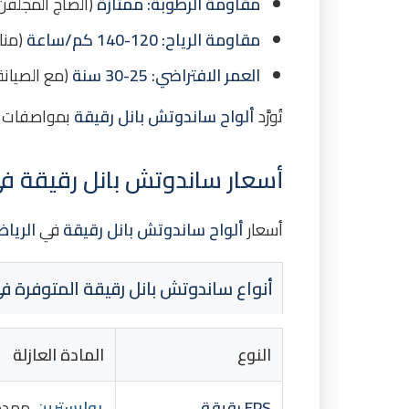
مقاومة الرطوبة:
ممتازة
(الصاج المجلفن
مقاومة الرياح:
120-140 كم/ساعة
(منا
العمر الافتراضي:
25-30 سنة
(مع الصيانة 
تُورَّد
ألواح ساندوتش بانل رقيقة
بمواصفات مع
أسعار ساندوتش بانل رقيقة في ال
أسعار
ألواح ساندوتش بانل رقيقة
في
الريا
أنواع ساندوتش بانل رقيقة المتوفرة في ال
النوع
المادة العازلة
EPS رقيقة
بوليسترين
ممدد