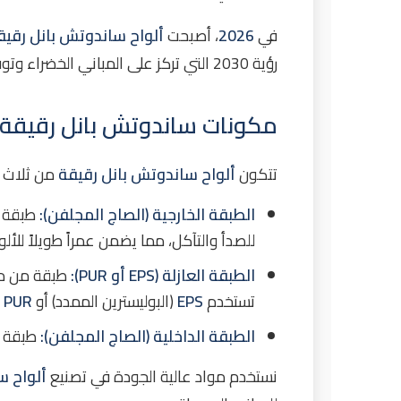
في
2026
، أصبحت
ألواح ساندوتش بانل رقيق
رؤية 2030 التي تركز على المباني الخضراء وتوفير الطاقة، أصبحت هذه الألواح خياراً مثالياً للمشاريع التي تحتاج عزل حراري أساسي بتكلفة منخفضة.
مكونات ساندوتش بانل رقيقة
تتكون
ألواح ساندوتش بانل رقيقة
من ثلاث ط
الطبقة الخارجية (الصاج المجلفن):
طبقة م
للصدأ والتآكل، مما يضمن عمراً طويلاً للألو
الطبقة العازلة (EPS أو PUR):
طبقة من ما
تستخدم
EPS
(البوليسترين الممدد) أو
PUR
(
الطبقة الداخلية (الصاج المجلفن):
طبقة م
نستخدم مواد عالية الجودة في تصنيع
ألواح س