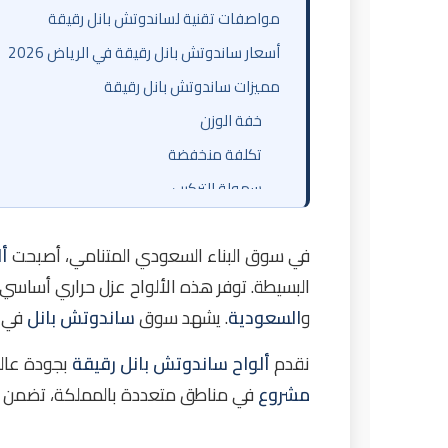
مواصفات تقنية لساندوتش بانل رقيقة
أسعار ساندوتش بانل رقيقة في الرياض 2026
مميزات ساندوتش بانل رقيقة
خفة الوزن
تكلفة منخفضة
سهولة التركيب
عزل حراري أساسي
في سوق البناء السعودي المتنامي، أصبحت
أ
خطوات تركيب ساندوتش بانل رقيقة
البسيطة. توفر هذه الألواح عزل حراري أساسي 
دراسات حالة: مشاريع ساندوتش بانل رقيقة من
و
السعودية
. يشهد سوق
ساندوتش بانل
في ا
مشروع مستودع بسيط في الخرج
مشروع جدران داخلية في المنطقة الصناعية الث
نقدم
ألواح ساندوتش بانل رقيقة
بجودة عالي
مشروع
مشروع مبنى بسيط في حي الملقا
في مناطق متعددة بالمملكة، تضمن خبرت
نصائح لاختيار ساندوتش بانل رقيقة