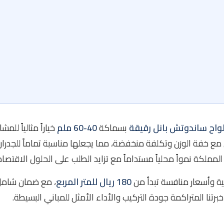
لواح ساندوتش بانل رقيقة
بسماكة
40-60 ملم
خياراً مثالياً للم
مع خفة الوزن وتكلفة منخفضة، مما يجعلها مناسبة تماماً للجدران
فذة
لمملكة نمواً محلياً مستداماً مع تزايد الطلب على الحلول الاقتصاد
انية
ة وأسعار منافسة تبدأ من
180 ريال للمتر المربع
، مع ضمان شام
نا المتراكمة جودة التركيب والأداء الأمثل للمباني البسيطة.