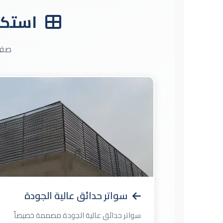
خصيصاً للأسطح مع مراعاة تحمل الرياح وخفة الوزن.
استكش
جلسات مظلات مودرن: تصاميم معاصرة بالحديد
المجلفن واللكسان أو الشينكو تناسب الأذواق
العصرية. جلسات مظلات كلاسيك: تصاميم تراثية
صفح
بالحديد المجدول ومواد تشطيب فاخرة للمنازل...
سواتر حدائق عالية الجودة
سواتر حدائق عالية الجودة مصممة خصيصاً