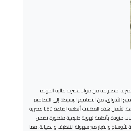
لعصرية. مصنوعة من مواد عصرية عالية الجودة
ع الأذواق، من التصاميم البسيطة إلى التصاميم
المعقدة. مثالية للحدائق المنزلية العصرية والمساحات الخارجية الحديثة، مع توفير بيئة مريحة للجلوس والاستمتاع بالطبيعة. تشمل هذه المظلات أنظمة إضاءة LED عصرية
ظلات مزودة بأنظمة تهوية طبيعية متطورة تضمن
 للأوساخ والغبار مع سهولة التنظيف والصيانة، مما