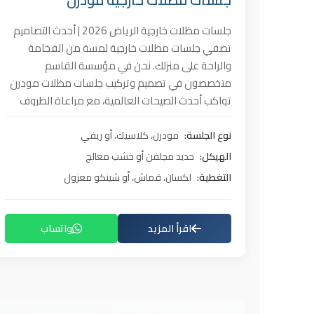
جلسات مظلات خارجية الرياض 2026 | أحدث التصاميم
تضفي جلسات مظلات خارجية لمسة من الفخامة
والراحة على منزلك. نحن في مؤسسة القاسم
متخصصون في تصميم وتركيب جلسات مظلات مودرن
تواكب أحدث الصيحات العالمية، مع مراعاة الظروف
المناخية في الرياض. مميزات جلسات المظلات من
مؤسسة القاسم تصاميم مخصصة: نصمم الجلسة
نوع الجلسة:
مودرن، كلاسيك، أو ريفي
لتناسب مساحة حديقتك أو سطح منزلك بدقة. خامات
الهيكل:
حديد مجلفن أو خشب معالج
متنوعة: ندمج بين الخشب الطبيعي، الحديد المجدول،
التغطية:
لكسان، قماش، أو شينكو معزول
والقمار الفاخر (PVC). إضاءة مدمجة: نوفر خيارات
إضاءة LED مخفية تمنح الجلسة أجواء ليلية ساحرة.
مقاومة العوامل الجوية: دهانات حرارية وأقمشة
اقرأ المزيد
واتساب
مقاومة للبهتان والتمزق. أنواع جلسات المظلات نقدم
مجموعة متنوعة من جلسات
المظلات
لتناسب جميع
الأذواق والاحتياجات: جلسات مظلات للحدائق: تصاميم
طبيعية بالخشب المعالج والنباتات الاصطناعية تخلق
أجواء ريفية هادئة. جلسات مظلات للسطح: مصممة