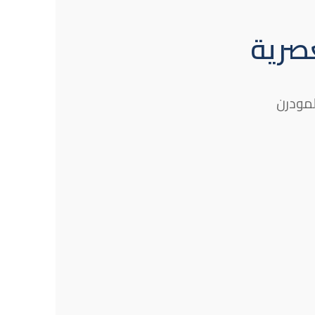
صرية
لمودرن