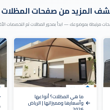
ف المزيد من صفحات المظلات و
ات مرتبطة بموضوعك — ابدأ بمحور المظلات ثم التخصصات الأق
ما هي المظلات؟ أنواعها
وأسعارها ومميزاتها | الرياض
م
2026