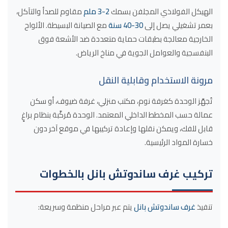
الهيكل الفولاذي المجلفن بسمك
2-3 ملم
مقاوم للصدأ والتآكل،
بعمر تشغيلي يصل إلى
30-40 سنة
مع الصيانة البسيطة. الألواح
الخارجية معالجة بطبقات حماية متعددة ضد الأشعة فوق
البنفسجية والعوامل الجوية في مناخ الرياض.
مرونة الاستخدام وقابلية النقل
تُجهَّز الوحدة كغرفة نوم، مكتب منزلي، غرفة ضيوف، أو سكن
عمالة حسب المخطط الداخلي المعتمد. الوحدة مُركَّبة بنظام براغٍ
قابل للفك، ويمكن نقلها وإعادة تركيبها في موقع آخر دون
خسارة المواد الرئيسية.
تركيب غرف ساندوتش بانل بالخطوات
تنفيذ
غرف ساندوتش بانل
يتم عبر مراحل منظمة وسريعة: