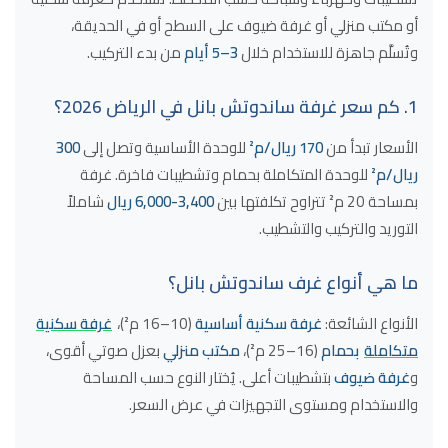
أو مكتب منزلي أو غرفة ضيوف على السطح أو في الحديقة،
وتُسلَّم جاهزة للاستخدام خلال
3–5 أيام
من بدء التركيب.
1. كم سعر غرفة ساندوتش بانل في الرياض 2026؟
الأسعار تبدأ من
170 ريال/م²
للوحدة الأساسية وتصل إلى
300
ريال/م²
للوحدة المتكاملة بحمام وتشطيبات فاخرة. غرفة
بمساحة 20 م² تتراوح تكلفتها بين
3,400-6,000 ريال
شاملاً
التوريد والتركيب والتشطيب.
ما هي أنواع غرف ساندوتش بانل؟
الأنواع الشائعة:
غرفة سكنية أساسية
(10–16 م²)،
غرفة سكنية
متكاملة
بحمام
(16–25 م²)،
مكتب منزلي
بعزل صوتي أقوى،
و
غرفة ضيوف
بتشطيبات أعلى. يُختار النوع حسب المساحة
والاستخدام ومستوى التجهيزات في عرض السعر.