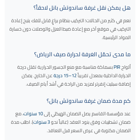
هل يمكن نقل غرفة ساندوتش بانل لاحقاً؟
نعم في كثير من الحالات؛ التركيب بنظام براغٍ قابل للفك يتيح إعادة
التركيب في موقع آخر مع إعادة ضبط العزل والوصلات دون خسارة
المواد الرئيسية.
ما مدى تحمّل الغرفة لحرارة صيف الرياض؟
ألواح
PIR
بسماكة مناسبة مع منع الجسور الحرارية تقلل درجة
الحرارة الداخلية بمعدل تقريباً
12–15 درجة
عن الخارج. يمكن
إضافة سبليت إنفرتر لمزيد من الراحة في أشد أيام الصيف.
كم مدة ضمان غرفة ساندوتش بانل؟
عند مؤسسة القاسم يصل الضمان الهيكلي إلى
10 سنوات
، مع
ضمان تشطيبات وفق بنود العقد (غالباً نحو
3 سنوات
). اطلب مدة
الضمان مكتوبة في عرض السعر قبل التعاقد.