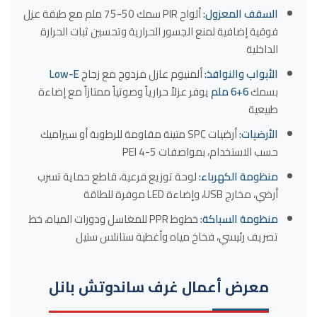
السقف المعزول:
ألواح PIR سمك 50-75 ملم مع طبقة عزل
فوقية إضافية لمنع الجسور الحرارية وتحسين ثبات الحرارة
الداخلية
الأبواب والنوافذ:
ألمنيوم عازل مزدوج مع زجاج
Low-E
بسمك
6+6 ملم
يوفر عزلاً حرارياً وصوتياً ممتازاً مع إضاءة
طبيعية
الأرضيات:
أرضيات SPC متينة مقاومة للرطوبة أو سيراميك
حسب الاستخدام، بمواصفات PEI 4-5
منظومة الكهرباء:
لوحة توزيع فرعية، قاطع حماية تسرب
أرضي، مخارج USB، وإضاءة LED موفرة للطاقة
منظومة السباكة:
خطوط PPR للمغاسل ودورات المياه، خط
تصريف رئيسي، فخاخ مياه وأغطية ستانلس ستيل
معرض أعمال غرف ساندوتش بانل