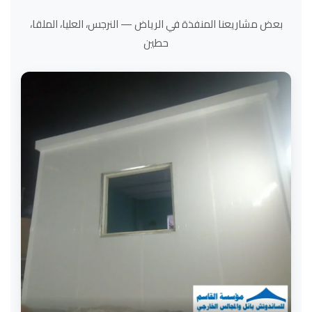
بعض مشاريعنا المنفذة في الرياض — النرجس، العليا، الملقا،
حطين