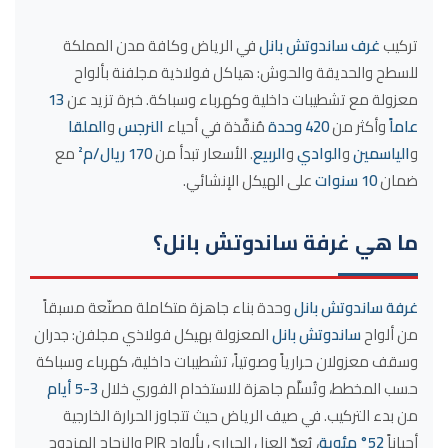
تركيب غرف ساندوتش بانل بالخطوات
المرحلة الأولى: التخطيط والتصميم (يوم إلى يومين)
تركيب
غرف ساندوتش بانل
في الرياض وكافة مدن المملكة
للسطح والحديقة والحوش: هياكل فولاذية مجلفنة بألواح
المرحلة الثانية: تجهيز القاعدة (يوم)
معزولة مع تشطيبات داخلية وكهرباء وسباكة. خبرة تزيد عن
13
المرحلة الثالثة: تركيب الهيكل والألواح (يومان)
عاماً
وأكثر من
420 وحدة
مُنفَّذة في أحياء
النرجس
و
الملقا
المرحلة الرابعة: التشطيبات والأنظمة (يوم إلى يومين)
و
الياسمين
و
الوادي
و
الربيع
. الأسعار تبدأ من
170 ريال/م²
مع
عيوب غرف ساندوتش بانل وحلولها
ضمان
10 سنوات
على الهيكل الإنشائي.
التكلفة الأولية مقارنة بالبناء الأبسط
ما هي غرفة ساندوتش بانل؟
أخطاء التركيب الشائعة وكيف نتجنّبها
الحاجة للصيانة الدورية
محدودية الصلابة الإنشائية لبعض التطبيقات
غرفة ساندوتش بانل
وحدة بناء جاهزة متكاملة مصنّعة مسبقاً
من ألواح
ساندوتش بانل
المعزولة بهيكل فولاذي مجلفن: جدران
اشتراطات التصاريح للوحدات الدائمة
وسقف معزولان حرارياً وصوتياً، تشطيبات داخلية، كهرباء وسباكة
الأسئلة الشائعة حول غرف ساندوتش بانل
حسب المخطط، وتُسلَّم جاهزة للاستخدام الفوري خلال
3-5 أيام
ما هي غرفة ساندوتش بانل؟
من بدء التركيب. في صيف الرياض حيث تتجاوز الحرارة الخارجية
1. كم سعر غرفة ساندوتش بانل في الرياض 2026؟
أحياناً
52° مئوية
، يُعدّ العزل الحراري بألواح PIR والزجاج المزدوج