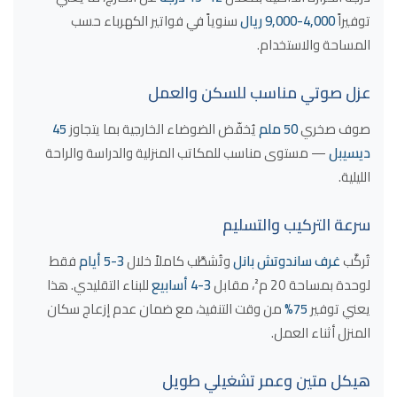
توفيراً
4,000-9,000 ريال
سنوياً في فواتير الكهرباء حسب
المساحة والاستخدام.
عزل صوتي مناسب للسكن والعمل
صوف صخري
50 ملم
يُخفّض الضوضاء الخارجية بما يتجاوز
45
ديسيبل
— مستوى مناسب للمكاتب المنزلية والدراسة والراحة
الليلية.
سرعة التركيب والتسليم
تُركَّب
غرف ساندوتش بانل
وتُشطَّب كاملاً خلال
3-5 أيام
فقط
لوحدة بمساحة 20 م²، مقابل
3-4 أسابيع
للبناء التقليدي. هذا
يعني توفير
75%
من وقت التنفيذ، مع ضمان عدم إزعاج سكان
المنزل أثناء العمل.
هيكل متين وعمر تشغيلي طويل