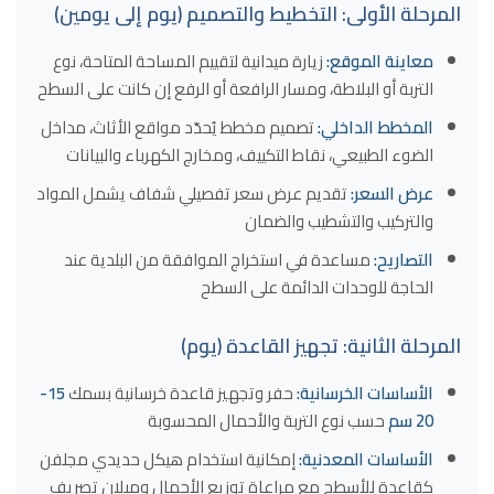
المرحلة الأولى: التخطيط والتصميم (يوم إلى يومين)
معاينة الموقع:
زيارة ميدانية لتقييم المساحة المتاحة، نوع
التربة أو البلاطة، ومسار الرافعة أو الرفع إن كانت على السطح
المخطط الداخلي:
تصميم مخطط يُحدّد مواقع الأثاث، مداخل
الضوء الطبيعي، نقاط التكييف، ومخارج الكهرباء والبيانات
عرض السعر:
تقديم عرض سعر تفصيلي شفاف يشمل المواد
والتركيب والتشطيب والضمان
التصاريح:
مساعدة في استخراج الموافقة من البلدية عند
الحاجة للوحدات الدائمة على السطح
المرحلة الثانية: تجهيز القاعدة (يوم)
الأساسات الخرسانية:
حفر وتجهيز قاعدة خرسانية بسمك
15-
20 سم
حسب نوع التربة والأحمال المحسوبة
الأساسات المعدنية:
إمكانية استخدام هيكل حديدي مجلفن
كقاعدة للأسطح مع مراعاة توزيع الأحمال وميلان تصريف