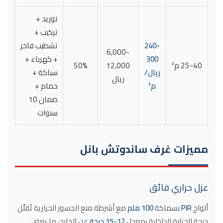
توريد +
تركيب +
240-
تشطيب فاخر
6,000-
300
+ كهرباء +
25-40 م²
12,000
50%
ريال/
سباكة +
ريال
م²
حمام +
ضمان 10
سنوات
مميزات غرف ساندوتش بانل
عزل حراري فائق
ألواح
PIR
بسماكة
100 ملم
مع أشرطة منع الجسور الحرارية تُقلّل
درجة الحرارة الداخلية بمعدل
12-15 درجة
عن الخارج، ما يعني