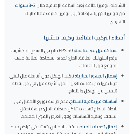
الشاملة: توفير الطاقة يُعيد التكلفة الإضافية خلال
2-3 سنوات
من فواتير الكهرباء، إضافةً إلى توفير تكاليف عمالة البناء
التقليدي.
أخطاء التركيب الشائعة وكيف نتجنّبها
سماكة عزل غير مناسبة:
EPS 50 ملم في السطح المكشوف
يرفع استهلاك الطاقة. الحل: تحديد السماكة المثالية حسب
الموقع قبل الاعتماد.
إهمال الجسور الحرارية:
تركيب الهيكل دون أشرطة عزل يُلغي
جزءاً كبيراً من كفاءة العزل. الحل: أشرطة عزل في كل نقطة
تلامس بين الهيكل والألواح.
أساسات غير كافية للسطح:
عدم دراسة توزيع الأحمال على
بلاطة السطح يُسبب مشاكل هيكلية. الحل: دراسة تحمّل
السقف وتنفيذ الأساسات وفق العرض الفني المعتمد.
إغفال تصريف المياه:
سقف بلا ميلان يتسبّب في تراكم مياه