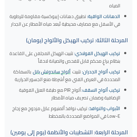
المياه
الدهانات الواقية:
تطبيق دهانات إيبوكسية مقاومة للرطوبة
في الأسفل مع مصارف محيطية تُبعد مياه الأمطار عن الجدار
المرحلة الثالثة: تركيب الهيكل والألواح (يومان)
تركيب الهيكل الفولاذي:
تثبيت الهيكل المجلفن على القاعدة
بنظام براغٍ محكم قابل للفحص والصيانة لاحقاً
تركيب ألواح الجدران:
تثبيت
ألواح ساندوتش بانل
بالسماكة
المحددة في العرض الفني مع أشرطة منع الجسور الحرارية
تركيب ألواح السقف:
ألواح PIR مع طبقة العزل الفوقية
الإضافية وضمان تصريف مياه الأمطار
الأبواب والنوافذ:
تركيب نوافذ ألمنيوم عازل مزدوج مع زجاج
Low-E في المواضع المحددة بالمخطط
المرحلة الرابعة: التشطيبات والأنظمة (يوم إلى يومين)