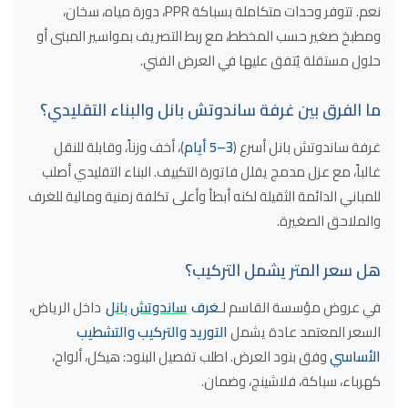
نعم. تتوفر وحدات متكاملة بسباكة PPR، دورة مياه، سخان،
ومطبخ صغير حسب المخطط، مع ربط التصريف بمواسير المبنى أو
حلول مستقلة يُتفق عليها في العرض الفني.
ما الفرق بين غرفة ساندوتش بانل والبناء التقليدي؟
غرفة ساندوتش بانل أسرع (
3–5 أيام
)، أخف وزناً، وقابلة للنقل
غالباً، مع عزل مدمج يقلل فاتورة التكييف. البناء التقليدي أصلب
للمباني الدائمة الثقيلة لكنه أبطأ وأعلى تكلفة زمنية ومالية للغرف
والملاحق الصغيرة.
هل سعر المتر يشمل التركيب؟
في عروض مؤسسة القاسم لـ
غرف
ساندوتش بانل
داخل الرياض،
السعر المعتمد عادة يشمل
التوريد والتركيب والتشطيب
الأساسي
وفق بنود العرض. اطلب تفصيل البنود: هيكل، ألواح،
كهرباء، سباكة، فلاشينج، وضمان.