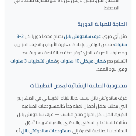
الأمطار. الحل: ميلان لا يقل عن 2% نحو مصارف محددة في
المخطط.
الحاجة للصيانة الدورية
مثل أي مبنى،
غرف ساندوتش بانل
تحتاج فحصاً دورياً كل
2-3
سنوات
: فحص البراغي وإعادة معايرة الأبواب وتنظيف المزاريب
ومصارف التصريف. الحل: توفر خطة صيانة نصف سنوية بعد
التسليم مع
ضمان هيكلي 10 سنوات
و
ضمان تشطيبات 3 سنوات
وفق بنود العقد.
محدودية الصلابة الإنشائية لبعض التطبيقات
غرف ساندوتش بانل ليست بديلاً للبناء الخرساني في المشاريع
التي تتطلب تحمّل أحمال ثقيلة جداً كالمستودعات الصناعية
الكبيرة. الحل: لكل احتياج منتج مناسب — غرف ساندوتش بانل
مثالية للاستخدام السكني والمكتبي والضيافة، بينما تُحوَّل
الاحتياجات الصناعية الكبيرة إلى
مستودعات ساندوتش بانل
أو