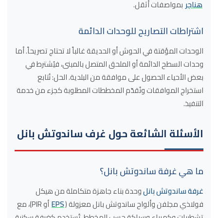
هناجر
بمواصفات أثقل.
اشتراطات التصاريح للوحدات الدائمة
الوحدات المؤقتة في الحوش أو الحديقة غالباً لا تحتاج تصريحاً. أما
وحدات السطح الدائمة أو الملحق المتصل بالمبنى، فيُشترط في
بعض الأحياء الحصول على موافقة من البلدية. الحل: نُتابع
استخراج الموافقات ونُقدّم المخططات المطلوبة كجزء من خدمة
التنفيذ.
الأسئلة الشائعة حول غرف ساندوتش بانل
ما هي غرفة ساندوتش بانل؟
غرفة ساندوتش بانل
وحدة بناء جاهزة متكاملة من هيكل
فولاذي مجلفن وألواح ساندوتش بانل معزولة (
EPS
أو PIR)، مع
تشطيبات وكهرباء وسباكة حسب المخطط. تُستخدم كغرفة سكنية