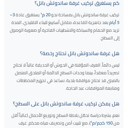
كم يستغرق تركيب غرفة ساندوتش بانل؟
تركيب غرفة ساندوتش بانل بمساحة نحو
20 م²
يستغرق عادة
3–
5 أيام
بعد جاهزية القاعدة، مقابل أسابيع للبناء التقليدي. المدة
تزيد مع الحمام والسباكة والتشطيبات الفاخرة أو صعوبة الوصول
إلى السطح.
هل غرفة ساندوتش بانل تحتاج رخصة؟
ليس دائماً. الغرف المؤقتة في الحوش أو الحديقة غالباً لا تحتاج
تصريحاً معقداً، بينما وحدات السطح الدائمة أو الملحق المتصل
بالمبنى قد تحتاج موافقة بلدية. نساعد في تجهيز المخططات
ومتابعة الموافقات عند الحاجة.
هل يمكن تركيب غرفة ساندوتش بانل على السطح؟
نعم، بشرط دراسة تحمّل بلاطة السطح وتوزيع الأحمال (غالباً أقل
من
150 كجم/م²
)، مع تثبيت آمن وتصريف مياه محكم. غرف