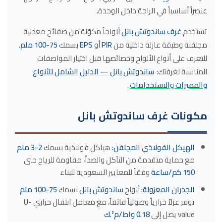
عنصراً أساسياً في الراحة داخل الوحدة.
ما هي أنواع غرف ساندوتش بانل؟
كم يستغرق تركيب غرفة ساندوتش بانل؟
تستخدم
غرف ساندوتش بانل
ألواحاً مكوّنة من صفائح معدنية
هل غرفة ساندوتش بانل تحتاج رخصة؟
مجلفنة وطبقة عازلة داخلية من
PIR
أو
EPS
بسمك
75-100 ملم
.
للتعرف على أنواع الألواح وخصائصها قبل اختيار المواصفات
هل يمكن تركيب غرفة ساندوتش بانل على السطح؟
المناسبة لغرفتك:
ساندوتش بانل — الدليل الشامل للأنواع
هل غرف ساندوتش بانل تعزل الصوت؟
والمميزات والاستخدامات
.
كم العمر الافتراضي لغرفة ساندوتش بانل؟
هل يمكن إضافة حمام ومطبخ في غرفة ساندوتش
مكونات غرف ساندوتش بانل
بانل؟
ما الفرق بين غرفة ساندوتش بانل والبناء التقليدي؟
الهيكل الفولاذي المجلفن:
هياكل فولاذية بسمك
2-3 ملم
هل سعر المتر يشمل التركيب؟
مع حماية متقدمة من التآكل والصدأ، مقاومة للرياح حتى
هل يمكن نقل غرفة ساندوتش بانل لاحقاً؟
150 كم/ساعة
وفقاً للمعايير السعودية للبناء
ما مدى تحمّل الغرفة لحرارة صيف الرياض؟
الجدران المعزولة:
ألواح
ساندوتش بانل
بسمك
75-100 ملم
كم مدة ضمان غرفة ساندوتش بانل؟
توفر عزلاً حرارياً وصوتياً فائقاً، مع معامل انتقال حراري U-
value يصل إلى
0.18 واط/م².ك
هل يمكن تمديد مساحة غرفة ساندوتش بانل لاحقاً؟