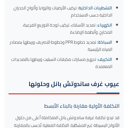
التشطيبات الداخلية:
تركيب الأرضيات والزوايا وألواح الجدران
الداخلية حسب الاستخدام
الكهرباء:
تمديد الأسلاك، تركيب لوحة التوزيع الفرعية،
المخارج، وأنظمة الإضاءة
السباكة:
تمديد خطوط PPR وخطوط التصريف وربطها بمصادر
المياه الرئيسية
التكييف:
تجهيز مسارات مكيفات السبليت وربطها بالتمديدات
المعتمدة
عيوب غرف ساندوتش بانل وحلولها
التكلفة الأولية مقارنة بالبناء الأبسط
قد تبدو تكلفة غرفة ساندوتش بانل المتكاملة أعلى من حلول
الألواح البسيطة غير المشطّبة. التكلفة الفعلية تُحسب بالمقارنة