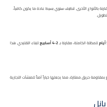
قارنة بالأنواع الأخرى. تنظيف سنوي بسيط عادة ما يكون كافياً،
لطويل.
للمظلة الكاملة، مقارنة بـ
2-4 أسابيع
للبناء التقليدي. هذا
ة من PIR تتمتع بمقاومة حريق ممتازة، مما يجعلها خياراً آمناً للمنشآت التجارية
انل