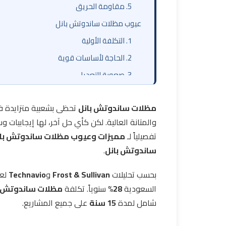
5. مقاومة الحريق
عيوب مظلات ساندوتش بانل
1. التكلفة الأولية
2. الحاجة لأساسات قوية
3. صعوبة التعديل
جدول مقارنة شامل
مظلات ساندوتش بانل
تحظى بشعبية متزايدة في 
خاتمة
والمتانة العالية. لكن كأي حل آخر، لها إيجابيات و
تفصيلياً لـ
مميزات وعيوب مظلات ساندوتش با
ساندوتش بانل
.
بحسب تحليلات
Frost & Sullivan
و
Technavio
لعام 2026، يب
السعودية
28%
سنوياً. تكلفة
مظلات ساندوتش ب
شامل لمدة
15 سنة
على جميع المشاريع.