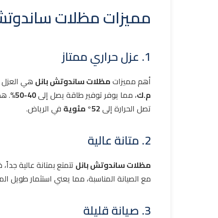
مميزات مظلات ساندوتش
1. عزل حراري ممتاز
أهم مميزات
مظلات ساندوتش بانل
هي العزل ال
م.ك
، مما يوفر توفير طاقة يصل إلى
40-50%
. هذ
تصل الحرارة إلى
52° مئوية
في الرياض.
2. متانة عالية
مظلات ساندوتش بانل
تتمتع بمتانة عالية جدا
مع الصيانة المناسبة، مما يعني استثمار طويل الم
3. صيانة قليلة