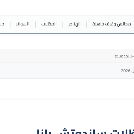
مجالس وغرف جاهزة
الهناجر
المظلات
السواتر
دي
20
لات ساندوتش بانل