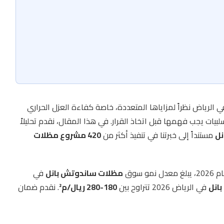
الرياض نظراً لمزاياها المتعددة، خاصة كفاءة العزل الحراري
سلبيات يجب فهمها قبل اتخاذ القرار. في هذا المقال، نقدم تحليلاً
نل
مستنداً إلى خبرتنا في تنفيذ أكثر من
420 مشروع مظلات
لغ معدل نمو سوق
مظلات ساندوتش بانل
في
انل
في الرياض 2026 تتراوح بين
180-280 ريال/م²
. نقدم ضمان