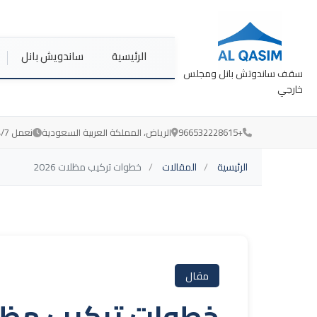
الرئيسية
ساندويش بانل
سقف ساندوتش بانل ومجلس
خارجي
+966532228615
الرياض، المملكة العربية السعودية
نعمل 24/7 لخدمتكم
الرئيسية
المقالات
خطوات تركيب مظلات 2026
مقال
خطوات تركيب مظلات 