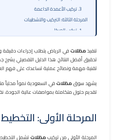
3. تركيب الأعمدة الداعمة
المرحلة الثالثة: التركيب والتشطيبات
1. تركيب الهيكل
2. المعالجة والتشطيبات
تنفيذ
مظلات
في الرياض يتطلب إجراءات دقيقة و
3. الفحص النهائي
تحقيق أفضل النتائج. هذا الدليل التفصيلي يشرح ج
المدة الإجمالية للتركيب
تقنية مهمة ونصائح عملية تساعدك على فهم العم
خاتمة
يشهد سوق
مظلات
في السعودية نمواً محلياً متس
تقديم حلول متكاملة بمواصفات عالية الجودة. 
المرحلة الأولى: التخطيط
المرحلة الأولى من تركيب
مظلات
تشمل التخطيط 